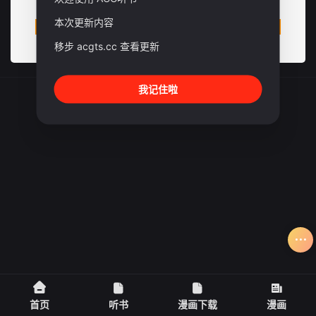
本次更新内容
移步 acgts.cc 查看更新
我记住啦
关于
MAP
RSS
Baidu
Google
Bing
so
Sogou
SM
© 2024 Designed by:
acg听书 漫画下载 - 二次元小屋
首页
听书
漫画下载
漫画