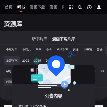
立即登录
+
首页
听书
漫画下载
全部资源
漫画
网址
资源库
听书片库
漫画下载片库
全部类型
小苮儿
乐乐
小爽
梧桐别苑
逍遥
小野猫
萱妹
全部时间
2026
2025
2024
2023
字母查找
A
B
C
D
E
F
G
H
I
J
K
L
M
时间排序
人气排序
评分排序
资源库为你选出
0
部资源
公告内容
欢迎使用 ACG听书