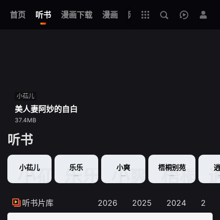
立即登录
+
首页
听书
漫画下载
全部资源
漫画
网址
小苮儿
小苮儿
美人妻阿妙的自白
红粉赶尸
37.4MB
60.9MB
听书
小苮儿
乐乐
小爽
梧桐别苑
小苮儿
乐乐
小爽
梧桐别
听书片库
2026
2025
2024
202