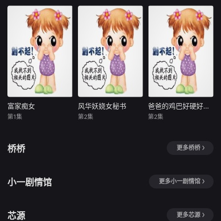
36.6MB
21.5MB
25.2MB
富家痴女
风华妖娆女秘书
爸爸的鸡巴好硬好粗好长
富家痴女
风华妖娆女秘书
爸爸的鸡巴好硬好粗好长
第1集
第2集
第2集
19.3MB
36.7MB
34.9MB
桥桥
更多桥桥
小一剧情馆
更多小一剧情馆
芯源
更多芯源